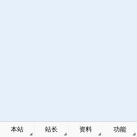
本站
站长
资料
功能